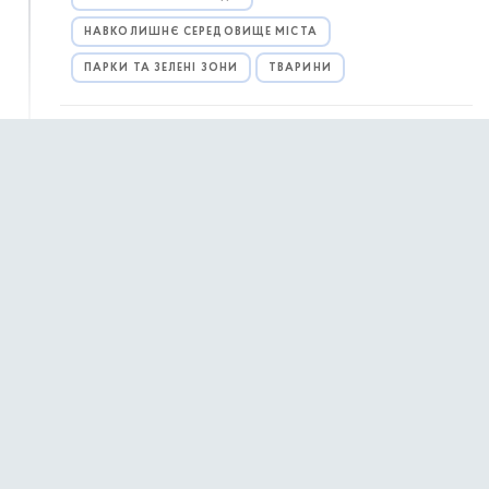
НАВКОЛИШНЄ СЕРЕДОВИЩЕ МІСТА
ПАРКИ ТА ЗЕЛЕНІ ЗОНИ
ТВАРИНИ
31 жовтня 2025 р.,
п’ятниця
31 жовтня — Міжнародний день Чорного
15:23
моря
30 жовтня 2025 р.,
четвер
Міська влада нагадує про заборону
13:00