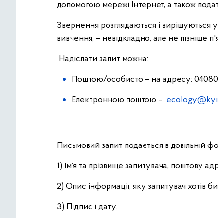
допомогою мережі Інтернет, а також под
Звернення розглядаються і вирішуються у т
вивчення, – невідкладно, але не пізніше п'
Надіслати запит можна:
Поштою/особисто – на адресу: 04080, Ки
Електронною поштою –
ecology@kyiv
Письмовий запит подається в довільній фо
1) Ім’я та прізвище запитувача, поштову 
2) Опис інформації, яку запитувач хотів би
3) Підпис і дату.