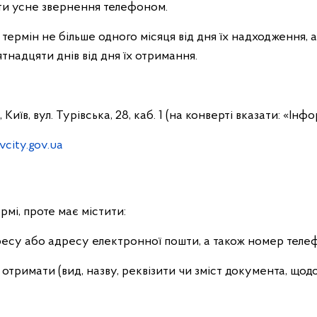
ати усне звернення телефоном.
ермін не більше одного місяця від дня їх надходження, а
ятнадцяти днів від дня їх отримання.
їв, вул. Турівська, 28, каб. 1 (на конверті вказати: «Інф
city.gov.ua
рмі, проте має містити:
адресу або адресу електронної пошти, а також номер теле
 отримати (вид, назву, реквізити чи зміст документа, щод