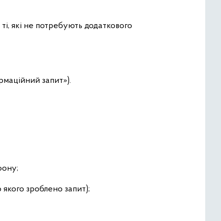
 ті, які не потребують додаткового
ормаційний запит»).
фону;
о якого зроблено запит);