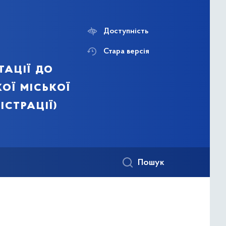
Доступність
Стара версія
тації до
ої міської
істрації)
Пошук