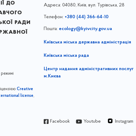
ії до
Адреса:
04080, Київ, вул. Турівська, 28
авчого
Телефон:
+380 (44) 366-64-10
ької ради
Пошта:
ecology@kyivcity.gov.ua
ержавної
Київська міська державна адміністрація
Київська міська рада
Центр надання адміністративних послуг
 режимі
м.Києва
ліцензією
Creative
,
ernational license
Facebook
Youtube
Instagram