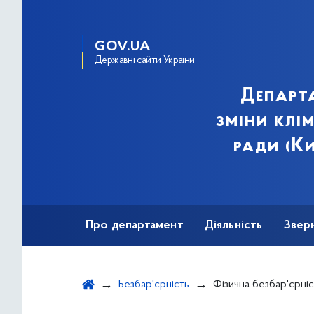
GOV.UA
Державні сайти України
Департа
зміни клі
ради (Ки
Про департамент
Діяльність
Звер
Безбар'єрність
Фізична безбар'єрніс