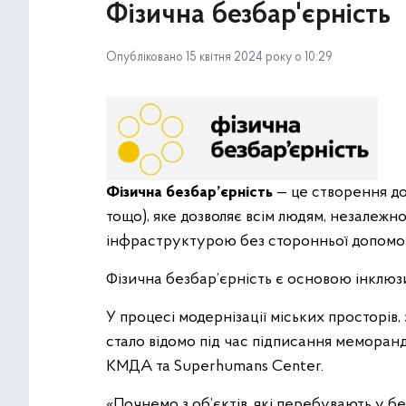
Фізична безбар'єрність
Опубліковано 15 квітня 2024 року о 10:29
Фізична безбар’єрність
— це створення до
тощо), яке дозволяє всім людям, незалежно
інфраструктурою без сторонньої допомо
Фізична безбар’єрність є основою інклю
У процесі модернізації міських просторів, 
стало відомо під час підписання меморанд
КМДА та Superhumans Center.
«Почнемо з об’єктів, які перебувають у бе