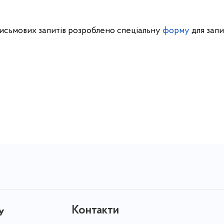
сьмових запитів розроблено спеціальну
форму
для запи
Контакти
у