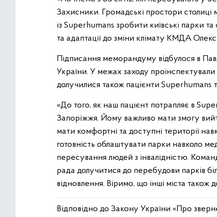
Захисники. Громадські простори столиці 
із Superhumans зробити київські парки т
та адаптації до зміни клімату КМДА Олек
Підписання меморандуму відбулося в Павлі
України. У межах заходу проінспектували
долучилися також пацієнти Superhumans т
«До того, як наш пацієнт потрапляє в Supe
Запоріжжя. Йому важливо мати змогу вийти
мати комфортні та доступні території навк
готовність облаштувати парки навколо мед
пересування людей з інвалідністю. Коман
рада долучитися до перебудови парків біл
відновлення. Віримо, що інші міста також 
Відповідно до Закону України «Про звер