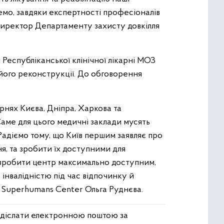
емо, завдяки експертності професіоналів
 директор Департаменту захисту довкілля
Республіканської клінічної лікарні МОЗ
його реконструкції. До обговорення
арнях Києва, Дніпра, Харкова та
Саме для цього медичні заклади мусять
 Радіємо тому, що Київ першим заявляє про
я, та зробити їх доступними для
и зробити центр максимально доступним,
інвалідністю під час відпочинку й
ка Superhumans Center Ольга Руднєва.
адіслати електронною поштою за