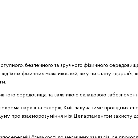
ступного, безпечного та зручного фізичного середовища 
 від їхніх фізичних можливостей, віку чи стану здоров’я,
ги.
зивного середовища та важливою складовою забезпечення
зокрема парків та скверів, Київ залучатиме провідних спе
уму про взаєморозуміння між Департаментом захисту довк
зпосередній близькості до медичних закладів, де проходя