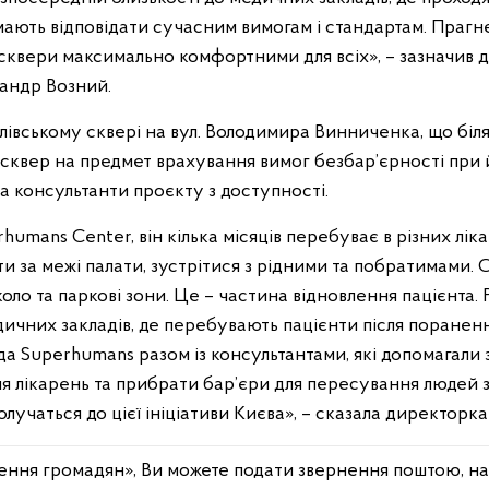
мають відповідати сучасним вимогам і стандартам. Прагн
а сквери максимально комфортними для всіх», – зазначив
сандр Возний.
вському сквері на вул. Володимира Винниченка, що біля 
 сквер на предмет врахування вимог безбар’єрності при 
а консультанти проєкту з доступності.
rhumans Center, він кілька місяців перебуває в різних лік
 за межі палати, зустрітися з рідними та побратимами. 
оло та паркові зони. Це – частина відновлення пацієнта.
ичних закладів, де перебувають пацієнти після пораненн
да Superhumans разом із консультантами, які допомагал
я лікарень та прибрати бар’єри для пересування людей з 
долучаться до цієї ініціативи Києва», – сказала директор
нення громадян», Ви можете подати звернення поштою, н