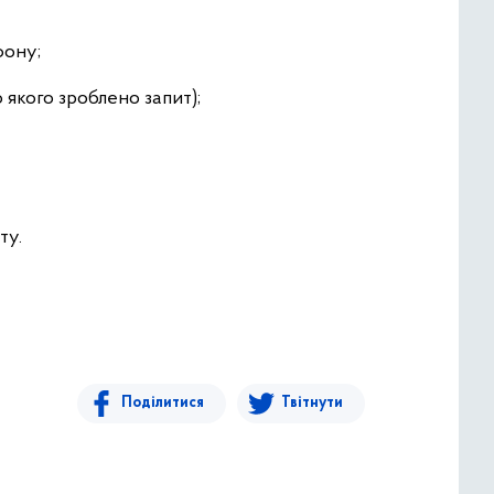
фону;
о якого зроблено запит);
ту.
Поділитися
Твітнути