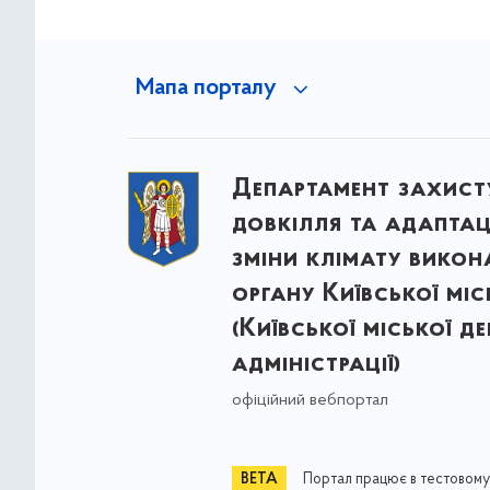
Мапа порталу
Департамент захист
довкілля та адаптац
зміни клімату викон
органу Київської міс
(Київської міської д
адміністрації)
офіційний вебпортал
Портал працює в тестовому