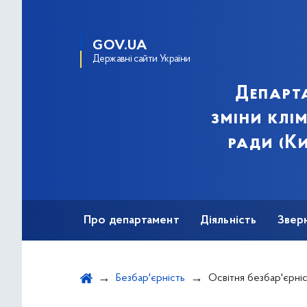
GOV.UA
Державні сайти України
Департа
зміни клі
ради (Ки
Про департамент
Діяльність
Звер
Безбар'єрність
Освітня безбар'єрні