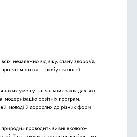
сіх, незалежно від віку, стану здоров’я,
у протягом життя — здобуття нової
 таких умов у навчальних закладах, які
, модернізацію освітніх програм,
тей, молоді й дорослих до різних форм
 природи» проводить виїзні еколого-
 осіб. Такі заходи адаптовані під будь-яку