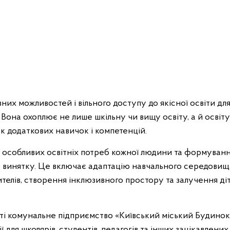
их можливостей і вільного доступу до якісної освіти для в
 Вона охоплює не лише шкільну чи вищу освіту, а й освіт
ок додаткових навичок і компетенцій.
 особливих освітніх потреб кожної людини та формування
 винятку. Це включає адаптацію навчального середовища
телів, створення інклюзивного простору та залучення ді
сті комунальне підприємство «Київський міський Будинок
ї для школярів, студентів, педагогів та інших зацікавлених