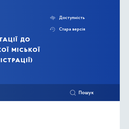
Доступність
Стара версія
тації до
ої міської
істрації)
Пошук