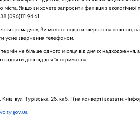
іста. Якщо ви хочете запросити фахівця з екологічної п
 (096)111 94 61.
нення громадян», Ви можете подати звернення поштою, н
ати усне звернення телефоном.
ермін не більше одного місяця від дня їх надходження, а
ятнадцяти днів від дня їх отримання.
їв, вул. Турівська, 28, каб. 1 (на конверті вказати: «Інф
city.gov.ua