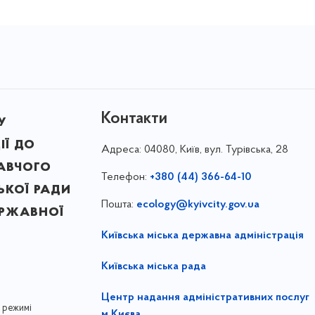
Контакти
у
ії до
Адреса:
04080, Київ, вул. Турівська, 28
авчого
Телефон:
+380 (44) 366-64-10
ької ради
Пошта:
ecology@kyivcity.gov.ua
ержавної
Київська міська державна адміністрація
Київська міська рада
Центр надання адміністративних послуг
 режимі
м.Києва