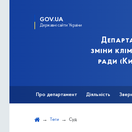
GOV.UA
Державні сайти України
Департа
зміни клі
ради (Ки
Про департамент
Діяльність
Звер
Теги
Суд