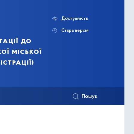
Доступність
Стара версія
тації до
ої міської
істрації)
Пошук