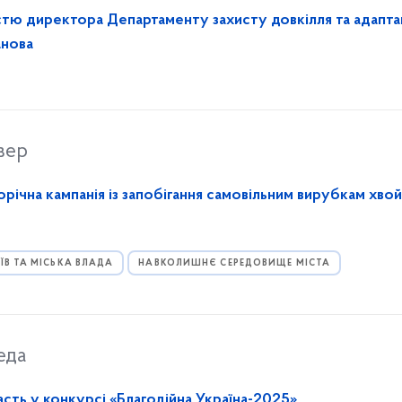
стю директора Департаменту захисту довкілля та адапта
анова
вер
річна кампанія із запобігання самовільним вирубкам хво
ЇВ ТА МІСЬКА ВЛАДА
НАВКОЛИШНЄ СЕРЕДОВИЩЕ МІСТА
еда
сть у конкурсі «Благодійна Україна-2025»