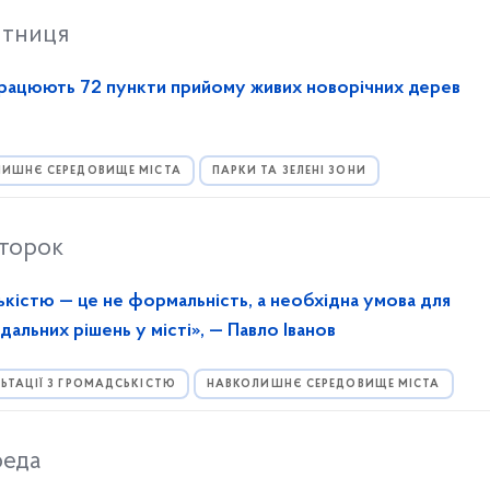
ятниця
запрацюють 72 пункти прийому живих новорічних дерев
ИШНЄ СЕРЕДОВИЩЕ МІСТА
ПАРКИ ТА ЗЕЛЕНІ ЗОНИ
второк
ькістю — це не формальність, а необхідна умова для
дальних рішень у місті», — Павло Іванов
ЬТАЦІЇ З ГРОМАДСЬКІСТЮ
НАВКОЛИШНЄ СЕРЕДОВИЩЕ МІСТА
реда