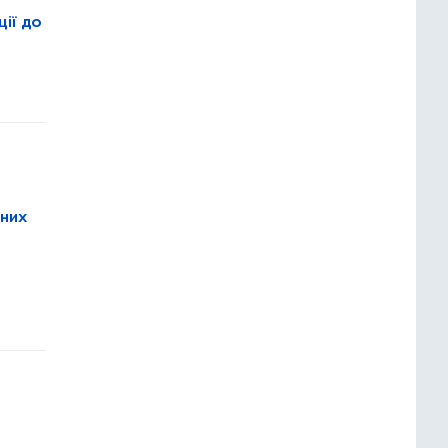
ції до
йних