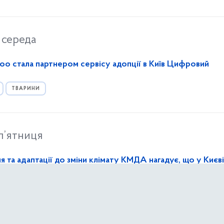
середа
o стала партнером сервісу адопції в Київ Цифровий
ТВАРИНИ
п’ятниця
 та адаптації до зміни клімату КМДА нагадує, що у Києві
 вигулу собак
ИШНЄ СЕРЕДОВИЩЕ МІСТА
ПАРКИ ТА ЗЕЛЕНІ ЗОНИ
ТВАРИНИ