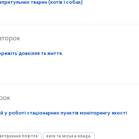
притульних тварин (котів і собак)
івторок
режіть довкілля та життя.
орок
ій у роботі стаціонарних пунктів моніторингу якості
БРУДНЕННЯ ПОВІТРЯ
КИЇВ ТА МІСЬКА ВЛАДА