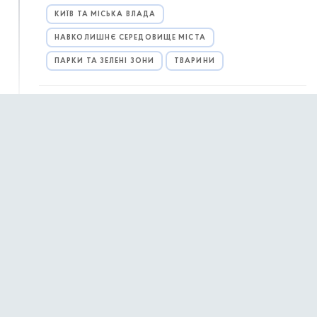
КИЇВ ТА МІСЬКА ВЛАДА
НАВКОЛИШНЄ СЕРЕДОВИЩЕ МІСТА
ПАРКИ ТА ЗЕЛЕНІ ЗОНИ
ТВАРИНИ
31 жовтня 2025 р.,
п’ятниця
31 жовтня — Міжнародний день Чорного
15:23
моря
30 жовтня 2025 р.,
четвер