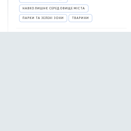
НАВКОЛИШНЄ СЕРЕДОВИЩЕ МІСТА
ПАРКИ ТА ЗЕЛЕНІ ЗОНИ
ТВАРИНИ
31 жовтня 2025 р.,
п’ятниця
31 жовтня — Міжнародний день Чорного
15:23
моря
30 жовтня 2025 р.,
четвер
Міська влада нагадує про заборону
13:00