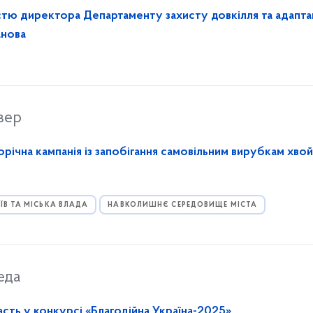
стю директора Департаменту захисту довкілля та адапта
анова
вер
річна кампанія із запобігання самовільним вирубкам хво
ЇВ ТА МІСЬКА ВЛАДА
НАВКОЛИШНЄ СЕРЕДОВИЩЕ МІСТА
еда
сть у конкурсі «Благодійна Україна-2025»