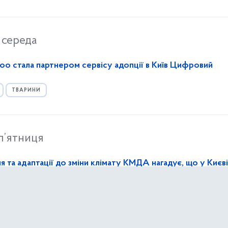
середа
o стала партнером сервісу адопції в Київ Цифровий
ТВАРИНИ
п’ятниця
 та адаптації до зміни клімату КМДА нагадує, що у Києві
 вигулу собак
ИШНЄ СЕРЕДОВИЩЕ МІСТА
ПАРКИ ТА ЗЕЛЕНІ ЗОНИ
ТВАРИНИ