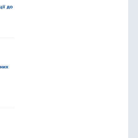
ції до
йних