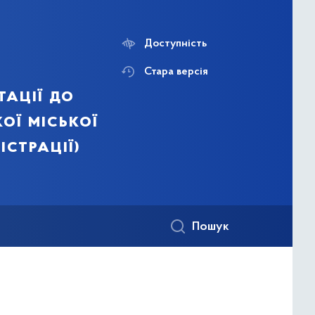
Доступність
Стара версія
тації до
ої міської
істрації)
Пошук