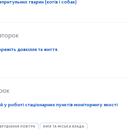
притульних тварин (котів і собак)
івторок
режіть довкілля та життя.
орок
ій у роботі стаціонарних пунктів моніторингу якості
БРУДНЕННЯ ПОВІТРЯ
КИЇВ ТА МІСЬКА ВЛАДА