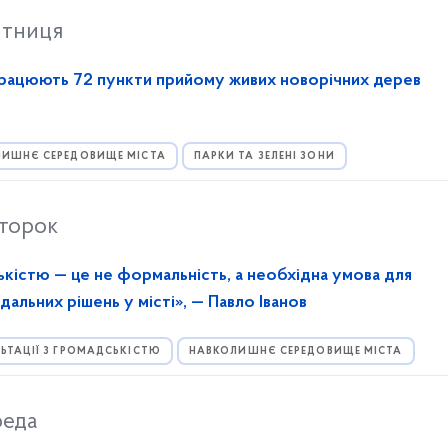
ятниця
запрацюють 72 пункти прийому живих новорічних дерев
ИШНЄ СЕРЕДОВИЩЕ МІСТА
ПАРКИ ТА ЗЕЛЕНІ ЗОНИ
второк
ькістю — це не формальність, а необхідна умова для
дальних рішень у місті», — Павло Іванов
ЬТАЦІЇ З ГРОМАДСЬКІСТЮ
НАВКОЛИШНЄ СЕРЕДОВИЩЕ МІСТА
реда