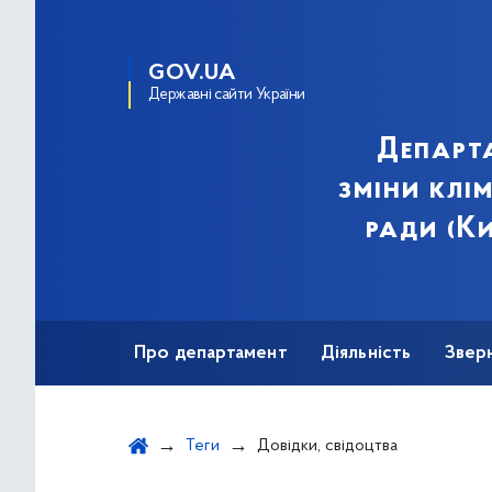
GOV.UA
Державні сайти України
Департа
зміни клі
ради (Ки
Про департамент
Діяльність
Звер
Теги
Довідки, свідоцтва