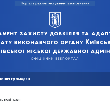
Портал в режимі тестування та наповнення
мент захисту довкілля та адап
мату виконавчого органу Київськ
ївської міської державної адмін
офіційний вебпортал
нення громадян
ь нові назви