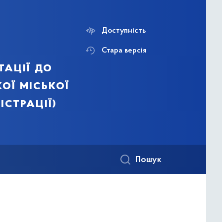
Доступність
Стара версія
тації до
ої міської
істрації)
Пошук