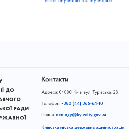
квітів-первоцвітів «Первоцвіт».
Контакти
у
ії до
Адреса:
04080, Київ, вул. Турівська, 28
авчого
Телефон:
+380 (44) 366-64-10
ької ради
Пошта:
ecology@kyivcity.gov.ua
ержавної
Київська міська державна адміністрація