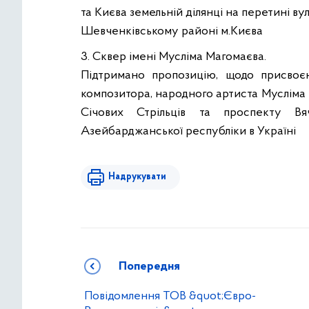
та Києва земельній ділянці на перетині ву
Шевченківському районі м.Києва
3. Сквер імені Мусліма Магомаєва.
Підтримано пропозицію, щодо присвоєн
композитора, народного артиста Мусліма 
Січових Стрільців та проспекту Вя
Азейбарджанської республіки в Україні
Надрукувати
Попередня
Повідомлення ТОВ &quot;Євро-