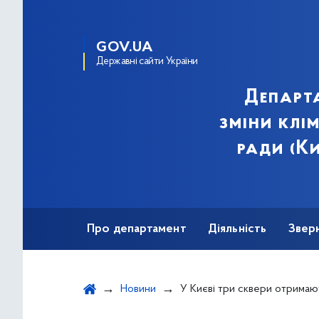
GOV.UA
Державні сайти України
Департа
зміни клі
ради (Ки
Про департамент
Діяльність
Звер
Новини
У Києві три сквери отримают