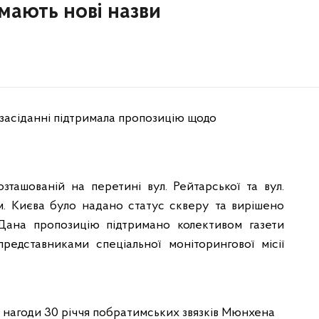
мають нові назви
 засіданні підтримала пропозицію щодо
озташованій на перетині вул. Рейтарської та вул.
м. Києва було надано статус скверу та вирішено
Дана пропозицію підтримано колективом газети
редставниками спеціальної моніторингової місії
 нагоди 30 річчя побратимських звязків Мюнхена