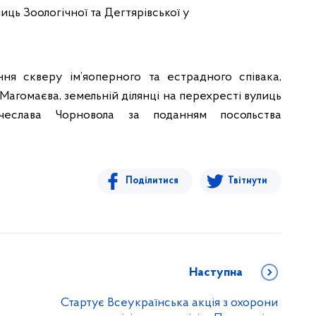
лиць Зоологічної та Дегтярівської у
ня скверу ім’яоперного та естрадного співака,
Магомаєва, земельній ділянці на перехресті вулиць
чеслава Чорновола за поданням посольства
Поділитися
Твітнути
Наступна
Стартує Всеукраїнська акція з охорони