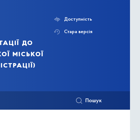
Доступність
Стара версія
тації до
ої міської
істрації)
Пошук