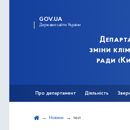
GOV.UA
Державні сайти України
Департа
зміни клі
ради (Ки
Про департамент
Діяльність
Звер
Новини
test