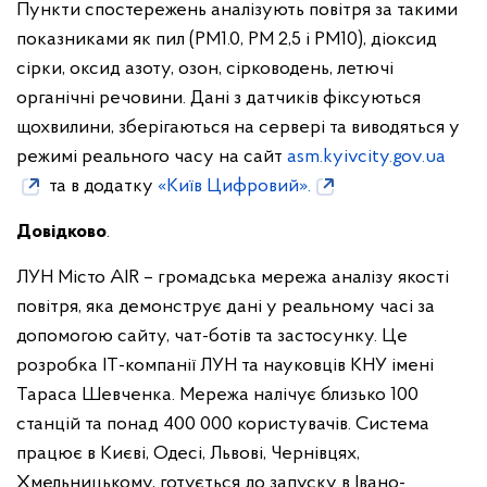
Пункти спостережень аналізують повітря за такими
показниками як пил (РМ1.0, PM 2,5 і PM10), діоксид
сірки, оксид азоту, озон, сірководень, летючі
органічні речовини. Дані з датчиків фіксуються
щохвилини, зберігаються на сервері та виводяться у
режимі реального часу на сайт
asm.kyivcity.gov.ua
та в додатку
«Київ Цифровий».
Довідково
.
ЛУН Місто AIR – громадська мережа аналізу якості
повітря, яка демонструє дані у реальному часі за
допомогою сайту, чат-ботів та застосунку. Це
розробка ІТ-компанії ЛУН та науковців КНУ імені
Тараса Шевченка. Мережа налічує близько 100
станцій та понад 400 000 користувачів. Система
працює в Києві, Одесі, Львові, Чернівцях,
Хмельницькому, готується до запуску в Івано-