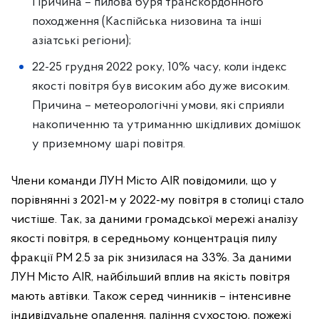
Причина – пилова буря транскордонного
походження (Каспійська низовина та інші
азіатські регіони);
22-25 грудня 2022 року, 10% часу, коли індекс
якості повітря був високим або дуже високим.
Причина – метеорологічні умови, які сприяли
накопиченню та утриманню шкідливих домішок
у приземному шарі повітря.
Члени команди ЛУН Місто AIR повідомили, що у
порівнянні з 2021-м у 2022-му повітря в столиці стало
чистіше. Так, за даними громадської мережі аналізу
якості повітря, в середньому концентрація пилу
фракції PM 2.5 за рік знизилася на 33%. За даними
ЛУН Місто AIR, найбільший вплив на якість повітря
мають автівки. Також серед чинників – інтенсивне
індивідуальне опалення, паління сухостою, пожежі