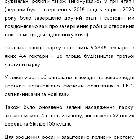
будівельні роботи також виконувались у три етапи
(перший було завершено у 2018 році, у червні 2020
року було завершено другий етап, і сьогодні ми
повідомляємо вам про завершення робіт зі створення
нового місця для відпочинку киян).
Загальна площа парку становить 9,5848 гектарів, з
яких 4,4 гектари - це площа будівництва третьої
частини парку.
У зеленій зоні облаштовано пішоходні та велосипедні
доріжки, встановлено системи освітлення з LED-
світильниками та нові лави.
Також було оновлено зелені насадження парку:
засіяно майже 4 гектари газону, висаджено 52 нових
дерева та більше 100 кущів.
Для зрошення рослин влаштовано поливну систему