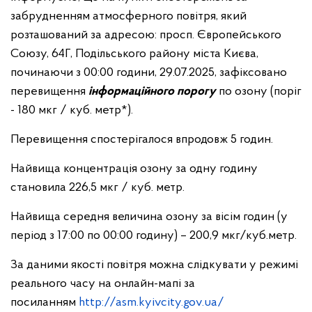
забрудненням атмосферного повітря, який
розташований за адресою: просп. Європейського
Союзу, 64Г, Подільського району міста Києва,
починаючи з 00:00 години, 29.07.2025, зафіксовано
перевищення
інформаційного порогу
по озону (поріг
- 180 мкг / куб. метр*).
Перевищення спостерігалося впродовж 5 годин.
Найвища концентрація озону за одну годину
становила
226,5
мкг / куб. метр.
Найвища середня величина озону за вісім годин (у
період з 17:00 по 00:00 годину) –
200,9
мкг/куб.метр.
За даними якості повітря можна слідкувати у режимі
реального часу на онлайн-мапі за
посиланням
http://asm.kyivcity.gov.ua/