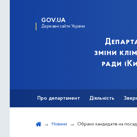
GOV.UA
Державні сайти України
Департа
зміни клі
ради (Ки
Про департамент
Діяльність
Звер
Новини
Обрано кандидатів на посаду директора КП 