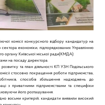
діючої комісії конкурсного відбору кандидатур на
го сектора економіки, підпорядкованих Управлінню
го органу Київської міської ради(КМДА):
тами на посаду директора.
 розвитку та план діяльності КП УЗН Подільського
 комісії стосовно покращення роботи підприємства,
бітників, способів збільшення надходжень до
раці з приватними підприємствами та специфіки
аховуючи його розташування.
ідно восьми критерій, кандидати виявили високий
о конкурсу.