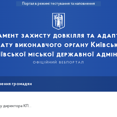
Портал в режимі тестування та наповнення
мент захисту довкілля та адап
мату виконавчого органу Київськ
ївської міської державної адмін
офіційний вебпортал
нення громадян
УЗН Подільського району