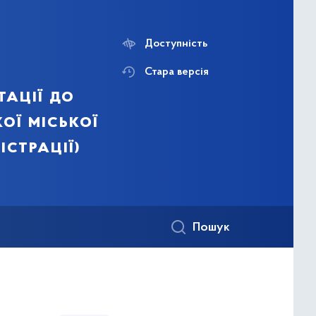
Доступність
Стара версія
тації до
ої міської
істрації)
Пошук