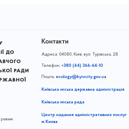
Контакти
у
ії до
Адреса:
04080, Київ, вул. Турівська, 28
авчого
Телефон:
+380 (44) 366-64-10
ької ради
Пошта:
ecology@kyivcity.gov.ua
ержавної
Київська міська державна адміністрація
Київська міська рада
Центр надання адміністративних послуг
 режимі
м.Києва