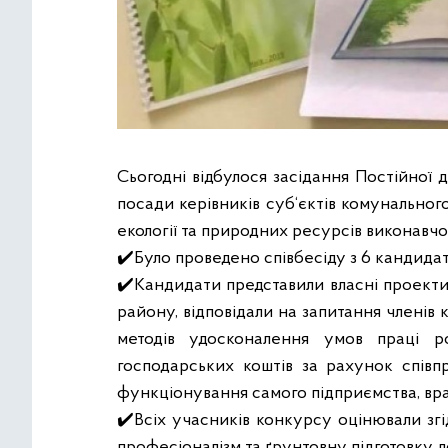
Сьогодні відбулося засідання Постійної 
посади керівників суб‘єктів комунально
екології та природних ресурсів виконавчо
✔️
Було проведено співбесіду з 6 кандида
✔️
Кандидати представили власні проекти
району,
відповідали на запитання членів
методів удосконалення умов праці ро
господарських коштів за рахунок співп
функціонування самого підприємства, вр
✔️
Всіх учасників конкурсу оцінювали зг
професіоналізм та ґрунтовну підготовку д