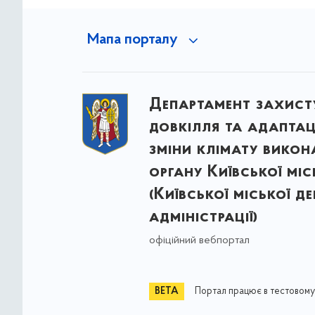
Мапа порталу
Департамент захист
довкілля та адаптац
зміни клімату викон
органу Київської міс
(Київської міської д
адміністрації)
офіційний вебпортал
Портал працює в тестовому