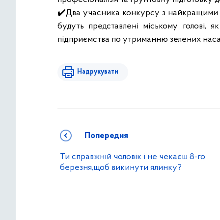
✔️
Два учасника конкурсу з найкращими 
будуть представлені міському голові, 
підприємства по утриманню зелених наса
Надрукувати
Попередня
Ти справжній чоловік і не чекаєш 8-го
березня,щоб викинути ялинку?