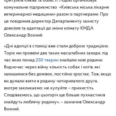
притулків Києва та області. Подію організовує
комунальне підприємство «Київська міська лікарня
ветеринарної медицини» разом із партнерами. Про
це повідомив директор Департаменту захисту
довкілля та адаптації до зміни клімату КМДА
Олександр Возний.
«Дні адопції в столиці вже стали доброю традицією.
Торік ми провели два таких масштабних заходи, під
час яких понад
230 тварин
знайшли нові родини.
Водночас через війну кількість собак і котів, які
залишилися без домівок, постійно зростає. Тож, якщо
ви думали взяти в родину чотирилапого друга,
вкотре закликаємо: не купуйте – прихистіть.
Сподіваємось, що цьогоріч ще більше пухнастиків
знайдуть люблячу родину», – зазначив Олександр
Возний.