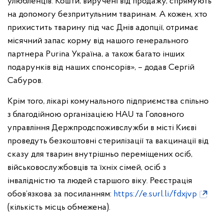
улюбленців. Кошти, виручені від продажу, спрямують
на допомогу безпритульним тваринам. А кожен, хто
прихистить тварину під час Днів адопції, отримає
місячний запас корму від нашого генерального
партнера Purina Україна, а також багато інших
подарунків від наших спонсорів», – додав Сергій
Сабуров.
Крім того, лікарі комунального підприємства спільно
з благодійною організацією HAU та Головного
управління Держпродспоживслужби в місті Києві
проведуть безкоштовні стерилізації та вакцинації від
сказу для тварин внутрішньо переміщених осіб,
військовослужбовців та їхніх сімей, осіб з
інвалідністю та людей старшого віку. Реєстрація
обов’язкова за посиланням:
https://e.surl.li/fdxjvp
(кількість місць обмежена).