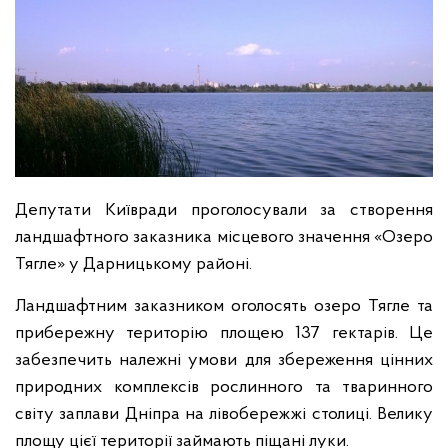
Депутати Київради проголосували за створення
ландшафтного заказника місцевого значення «Озеро
Тягле» у Дарницькому районі.
Ландшафтним заказником оголосять озеро Тягле та
прибережну територію площею 137 гектарів. Це
забезпечить належні умови для збереження цінних
природних комплексів рослинного та тваринного
світу заплави Дніпра на лівобережжі столиці. Велику
площу цієї території займають піщані луки.